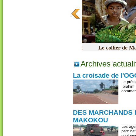
Le collier de Makok
Le dernier chef-d'oeuvre du réalis
Makokou », a été officiellement pré
Archives actuali
La croisade de l'O
Le prés
Ibrahim
commerç
DES MARCHANDS D
MAKOKOU
Les agen
parc nat
quelques