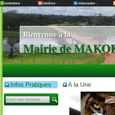
I
M
A
nstitutions
inistères
mbassades
Bienvenue à la
Mairie de MAK
Infos Pratiques
A la Une