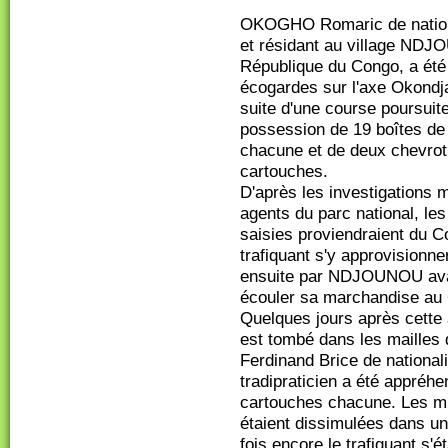
OKOGHO Romaric de nationa
et résidant au village NDJ
République du Congo, a été 
écogardes sur l'axe Okondj
suite d'une course poursuite.
possession de 19 boîtes de
chacune et de deux chevrot
cartouches.
D'après les investigations 
agents du parc national, le
saisies proviendraient du C
trafiquant s'y approvisionnera
ensuite par NDJOUNOU ava
écouler sa marchandise au
Quelques jours après cette 
est tombé dans les mailles
Ferdinand Brice de national
tradipraticien a été appréh
cartouches chacune. Les mi
étaient dissimulées dans un 
fois encore le trafiquant s'é