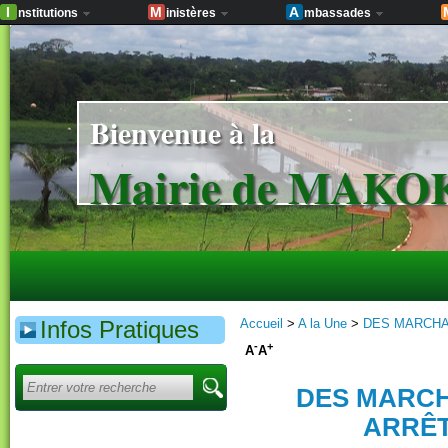
I
M
A
nstitutions
inistères
mbassades
Bienvenue à la
Mairie de MAK
Infos Pratiques
Accueil
>
A la Une
>
DES MARCHA
-
+
A
A
DES MARCH
ARRÊ