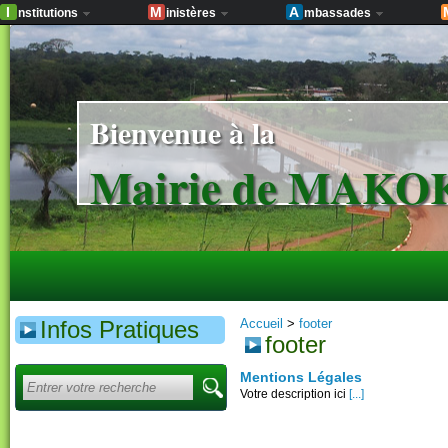
I
M
A
nstitutions
inistères
mbassades
Bienvenue à la
Mairie de MAK
Infos Pratiques
Accueil
>
footer
footer
Mentions Légales
Votre description ici
[...]